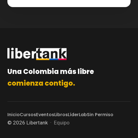
Una Colombia más libre
comienza contigo.
Inicio
Cursos
Eventos
Libros
LíderLab
Sin Permiso
©
2026
Libertank ·
Equipo